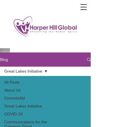
Blog
Great Lakes Initiative
All Posts
About Us
CommIsAid
Great Lakes Initiative
COVID-19
Communications for the
Common Good