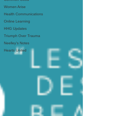
Women Arise
Health Communications
Online Learning
HHG Updates
Triumph Over Trauma
Neelley's Notes
Hearts United