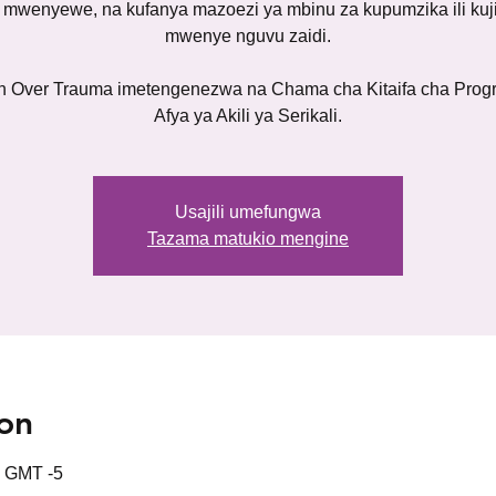
 mwenyewe, na kufanya mazoezi ya mbinu za kupumzika ili kuji
mwenye nguvu zaidi.
h Over Trauma imetengenezwa na Chama cha Kitaifa cha Prog
Afya ya Akili ya Serikali.
Usajili umefungwa
Tazama matukio mengine
on
0 GMT -5