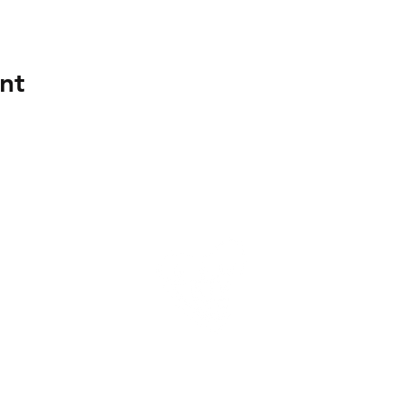
nt
Sisi
siliano
go