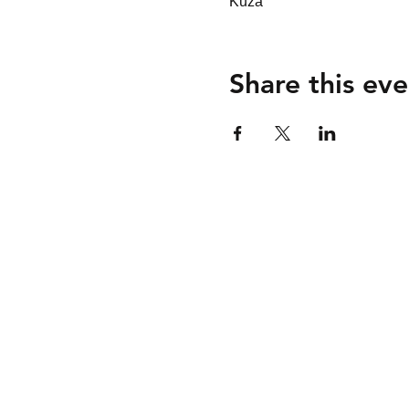
Kuza
Share this eve
Nyumbani
Kuhusu 
Kazi Yetu
Shiriki
Mawa
Blogu
Toa mchan