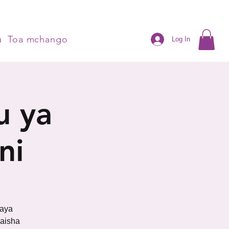
u
Toa mchango
Log In
u ya
ni
baya
aisha