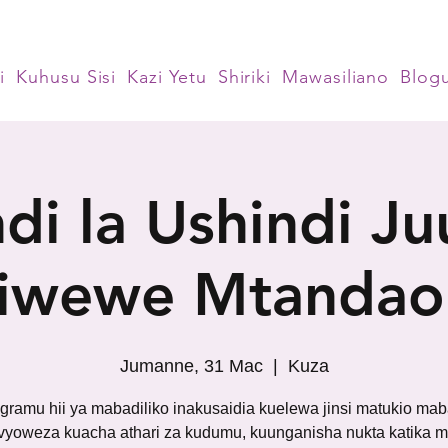
i
Kuhusu Sisi
Kazi Yetu
Shiriki
Mawasiliano
Blog
di la Ushindi Ju
iwewe Mtandao
Jumanne, 31 Mac
  |  
Kuza
gramu hii ya mabadiliko inakusaidia kuelewa jinsi matukio ma
vyoweza kuacha athari za kudumu, kuunganisha nukta katika m