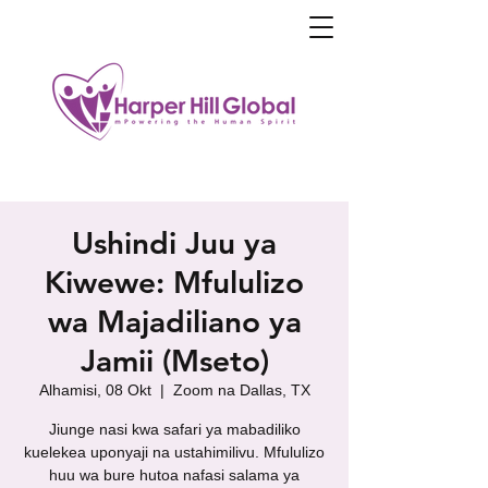
Ushindi Juu ya
Kiwewe: Mfululizo
wa Majadiliano ya
Jamii (Mseto)
Alhamisi, 08 Okt
  |  
Zoom na Dallas, TX
Jiunge nasi kwa safari ya mabadiliko
kuelekea uponyaji na ustahimilivu. Mfululizo
huu wa bure hutoa nafasi salama ya