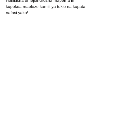
Hakikisha umejiandikisha mapema ili 
kupokea maelezo kamili ya tukio na kupata 
nafasi yako!
Maelezo Muhimu
Show More
RSVP
Share this event