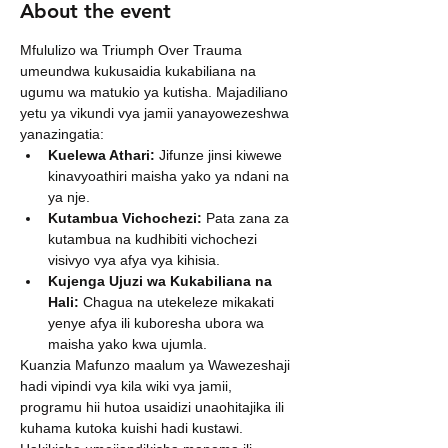
About the event
Mfululizo wa Triumph Over Trauma 
umeundwa kukusaidia kukabiliana na 
ugumu wa matukio ya kutisha. Majadiliano 
yetu ya vikundi vya jamii yanayowezeshwa 
yanazingatia:
Kuelewa Athari:
 Jifunze jinsi kiwewe 
kinavyoathiri maisha yako ya ndani na 
ya nje.
Kutambua Vichochezi:
 Pata zana za 
kutambua na kudhibiti vichochezi 
visivyo vya afya vya kihisia.
Kujenga Ujuzi wa Kukabiliana na 
Hali:
 Chagua na utekeleze mikakati 
yenye afya ili kuboresha ubora wa 
maisha yako kwa ujumla.
Kuanzia Mafunzo maalum ya Wawezeshaji 
hadi vipindi vya kila wiki vya jamii, 
programu hii hutoa usaidizi unaohitajika ili 
kuhama kutoka kuishi hadi kustawi. 