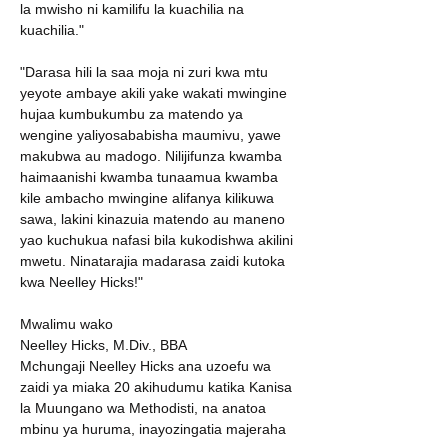
la mwisho ni kamilifu la kuachilia na 
kuachilia."
"Darasa hili la saa moja ni zuri kwa mtu 
yeyote ambaye akili yake wakati mwingine 
hujaa kumbukumbu za matendo ya 
wengine yaliyosababisha maumivu, yawe 
makubwa au madogo. Nilijifunza kwamba 
haimaanishi kwamba tunaamua kwamba 
kile ambacho mwingine alifanya kilikuwa 
sawa, lakini kinazuia matendo au maneno 
yao kuchukua nafasi bila kukodishwa akilini 
mwetu. Ninatarajia madarasa zaidi kutoka 
kwa Neelley Hicks!"
Mwalimu wako
Neelley Hicks, M.Div., BBA
Mchungaji Neelley Hicks ana uzoefu wa 
zaidi ya miaka 20 akihudumu katika Kanisa 
la Muungano wa Methodisti, na anatoa 
mbinu ya huruma, inayozingatia majeraha 