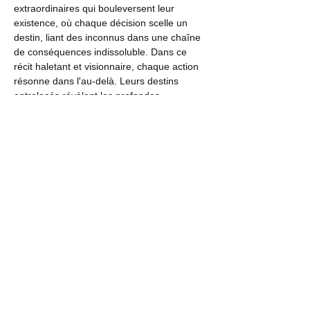
extraordinaires qui bouleversent leur 
existence, où chaque décision scelle un 
destin, liant des inconnus dans une chaîne 
de conséquences indissoluble. Dans ce 
récit haletant et visionnaire, chaque action 
résonne dans l'au-delà. Leurs destins 
entrelacés révèlent les profondes 
répercussions des actes humains et le prix 
à payer pour voir le monde à travers les 
yeux d'autrui, lorsqu'ils découvrent dans 
l'au-delà que leur passé n'est…
Afficher plus
Partager cet événement